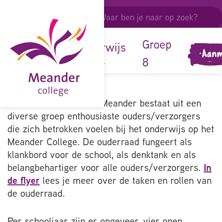
ouders &
leerlingen
onze
Groep
onderwijs
Aanm
school
8
De ouderraad van het Meander bestaat uit een
diverse groep enthousiaste ouders/verzorgers
die zich betrokken voelen bij het onderwijs op het
Meander College. De ouderraad fungeert als
klankbord voor de school, als denktank en als
belangbehartiger voor alle ouders/verzorgers.
In
de flyer
lees je meer over de taken en rollen van
de ouderraad.