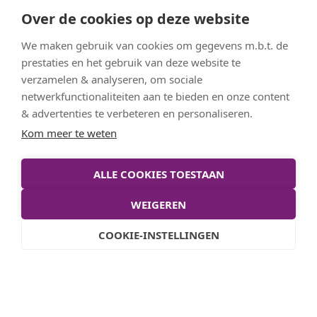
Over de cookies op deze website
Functie
Plaats
We maken gebruik van cookies om gegevens m.b.t. de
prestaties en het gebruik van deze website te
FTE
verzamelen & analyseren, om sociale
netwerkfunctionaliteiten aan te bieden en onze content
Docent
Zwolle
0,5 fte
& advertenties te verbeteren en personaliseren.
Nederlands
Kom meer te weten
ALLE COOKIES TOESTAAN
Stel je vraag
WEIGEREN
COOKIE-INSTELLINGEN