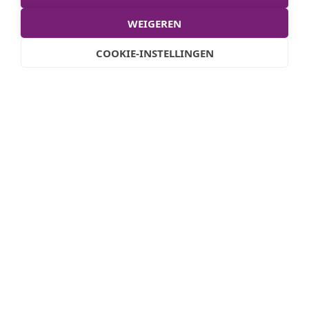
WEIGEREN
Klik hieronder
voor de website van Signpost.
I.v.m. technische voorbereidingen voor
COOKIE-INSTELLINGEN
komend schooljaar is de website tijdelijk
gesloten.
https://onderwijsshop.signpost.nl/login
De schoolcode is: NL2627081007
Stel je vraag