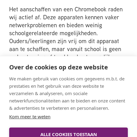
Het aanschaffen van een Chromebook raden
wij actief af. Deze apparaten kennen vaker
netwerkproblemen en bieden weinig
schoolgerelateerde mogelijkheden.
Ouders/leerlingen zijn vrij om dit apparaat
aan te schaffen, maar vanuit school is geen
ondersteuning of trouble-shoot mogelijk.
Over de cookies op deze website
Het Meander biedt de mogelijkheid om een
We maken gebruik van cookies om gegevens m.b.t. de
een laptop aan te schaffen via Signpost. Dit is
prestaties en het gebruik van deze website te
een partij die hoogwaardige laptops levert
verzamelen & analyseren, om sociale
inclusief garantie- en servicepakket. Door de
netwerkfunctionaliteiten aan te bieden en onze content
grote hoeveelheid inkoop kunnen zij laptops
& advertenties te verbeteren en personaliseren.
tegen een relatief lage prijs leveren en binnen
Kom meer te weten
het servicepakket repareren zij vrijwel altijd
binnen 1 werkdag.
ALLE COOKIES TOESTAAN