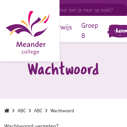
ouders &
leerlingen
onze
Groep
onderwijs
Aanm
school
8
Wachtwoord
ABC
ABC
Wachtwoord
Wachtwoord vergeten?