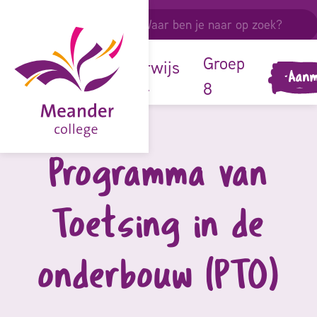
ouders &
leerlingen
onze
Groep
onderwijs
Aanm
school
8
Programma van
Toetsing in de
onderbouw (PTO)