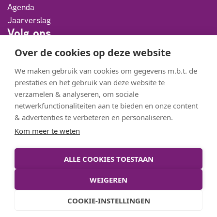
Agenda
Jaarverslag
Volg ons
Over de cookies op deze website
Facebook
We maken gebruik van cookies om gegevens m.b.t. de
Instagram
prestaties en het gebruik van deze website te
Youtube
verzamelen & analyseren, om sociale
netwerkfunctionaliteiten aan te bieden en onze content
Flickr
& advertenties te verbeteren en personaliseren.
Partners
Kom meer te weten
Meander BigBand
ALLE COOKIES TOESTAAN
StadKamer
De Bolder
WEIGEREN
COOKIE-INSTELLINGEN
© Meander College 2026
Privacyverklaring