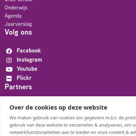
Onderwijs
Agenda
Jaarverslag
Volg ons
Facebook
Instagram
Youtube
Flickr
Partners
Meander BigBand
Over de cookies op deze website
StadKamer
We maken gebruik van cookies om gegevens m.b.t. de presta
De Bolder
gebruik van deze website te verzamelen & analyseren, om so
netwerkfunctionaliteiten aan te bieden en onze content & adv