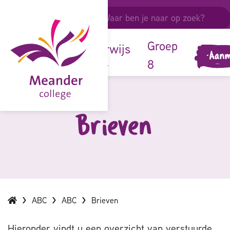
ouders &
leerlingen
onze
Groep
onderwijs
Aanm
school
8
Brieven
ABC
ABC
Brieven
Hieronder vindt u een overzicht van verstuurde,