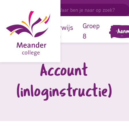
ouders &
leerlingen
onze
Groep
onderwijs
Aanm
school
8
Account
(inloginstructie)