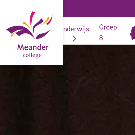
onze
Groep
onderwijs
school
8