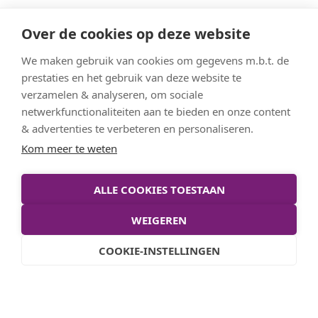
Naast het werk op het Meander is Albert in
Over de cookies op deze website
maart 2002 gestart met
Jeugdsymfonieorkest
We maken gebruik van cookies om gegevens m.b.t. de
"de Vuurvogel"
: een volwaardig 90-koppig
prestaties en het gebruik van deze website te
symfonieorkest met leden uit Zwolle en
verzamelen & analyseren, om sociale
omstreken. De school faciliteert en als
netwerkfunctionaliteiten aan te bieden en onze content
tegenprestatie geeft het orkest jaarlijks een
& advertenties te verbeteren en personaliseren.
concert met Meander Vocaal.
Kom meer te weten
ALLE COOKIES TOESTAAN
WEIGEREN
Stel je vraag
COOKIE-INSTELLINGEN